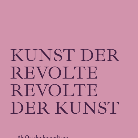
Zum
Inhalt
springen
KUNST DER
REVOLTE
REVOLTE
DER KUNST
Als Ort der legendären