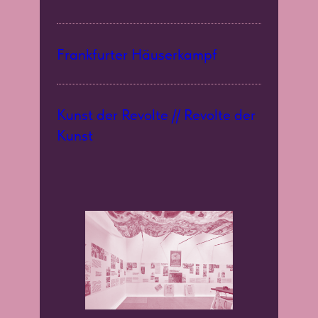
Frankfurter Häuserkampf
Kunst der Revolte // Revolte der
Kunst